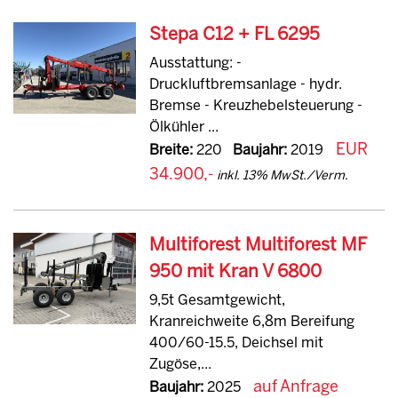
Stepa C12 + FL 6295
Ausstattung: -
Druckluftbremsanlage - hydr.
Bremse - Kreuzhebelsteuerung -
Ölkühler ...
EUR
Breite:
220
Baujahr:
2019
34.900,-
inkl. 13% MwSt./Verm.
Multiforest Multiforest MF
950 mit Kran V 6800
9,5t Gesamtgewicht,
Kranreichweite 6,8m Bereifung
400/60-15.5, Deichsel mit
Zugöse,...
auf Anfrage
Baujahr:
2025