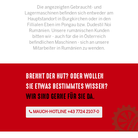
Die angezeigten Gebraucht- und
Lagermaschinen befinden sich entweder am
Hauptstandort in Burgkirchen oder in den
Fillialen Eben im Pongau bzw. Dudestil Noi
Rumänien. Unsere rumänischen Kunden
bitten wir - auch für die in Österreich
befindlichen Maschinen - sich an unsere
Mitarbeiter in Rumänien zu wenden.
BRENNT DER HUT? ODER WOLLEN
SIE ETWAS BESTIMMTES WISSEN?
WIR SIND GERNE FÜR SIE DA.
MAUCH-HOTLINE +43 7724 2107-0