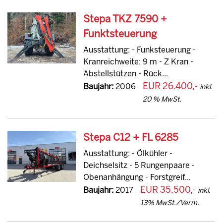
Stepa TKZ 7590 +
Funktsteuerung
Ausstattung: - Funksteuerung -
Kranreichweite: 9 m - Z Kran -
Abstellstützen - Rück...
EUR 26.400,-
Baujahr:
2006
inkl.
20 % MwSt.
Stepa C12 + FL 6285
Ausstattung: - Ölkühler -
Deichselsitz - 5 Rungenpaare -
Obenanhängung - Forstgreif...
EUR 35.500,-
Baujahr:
2017
inkl.
13% MwSt./Verm.