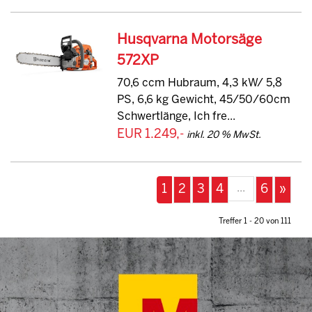
Husqvarna Motorsäge
572XP
70,6 ccm Hubraum, 4,3 kW/ 5,8
PS, 6,6 kg Gewicht, 45/50/60cm
Schwertlänge, Ich fre...
EUR 1.249,-
inkl. 20 % MwSt.
...
1
2
3
4
6
»
Treffer 1 - 20 von 111