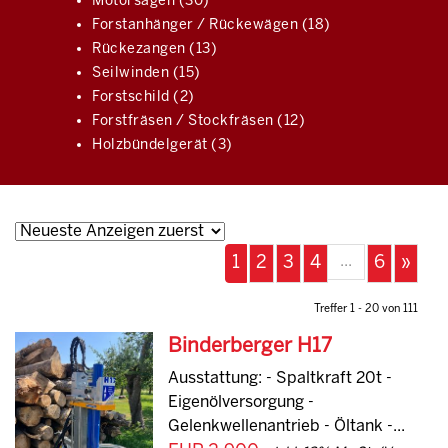
Motorsägen (30)
Forstanhänger / Rückewägen (18)
Rückezangen (13)
Seilwinden (15)
Forstschild (2)
Forstfräsen / Stockfräsen (12)
Holzbündelgerät (3)
...
1
2
3
4
6
»
Treffer 1 - 20 von 111
Binderberger H17
Ausstattung: - Spaltkraft 20t -
Eigenölversorgung -
Gelenkwellenantrieb - Öltank -...