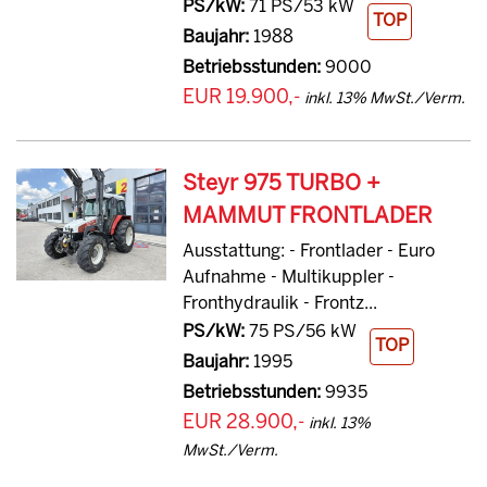
PS/kW:
71 PS/53 kW
TOP
Baujahr:
1988
Betriebsstunden:
9000
EUR 19.900,-
inkl. 13% MwSt./Verm.
Steyr 975 TURBO +
MAMMUT FRONTLADER
Ausstattung: - Frontlader - Euro
Aufnahme - Multikuppler -
Fronthydraulik - Frontz...
PS/kW:
75 PS/56 kW
TOP
Baujahr:
1995
Betriebsstunden:
9935
EUR 28.900,-
inkl. 13%
MwSt./Verm.