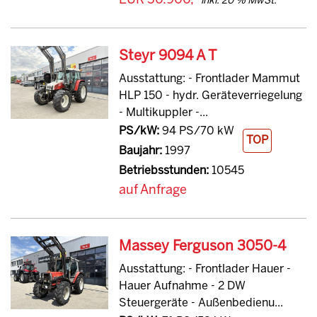
EUR 50.900,-
inkl. 20 % MwSt.
Steyr 9094 A T
Ausstattung: - Frontlader Mammut
HLP 150 - hydr. Geräteverriegelung
- Multikuppler -...
PS/kW:
94 PS/70 kW
TOP
Baujahr:
1997
Betriebsstunden:
10545
auf Anfrage
Massey Ferguson 3050-4
Ausstattung: - Frontlader Hauer -
Hauer Aufnahme - 2 DW
Steuergeräte - Außenbedienu...