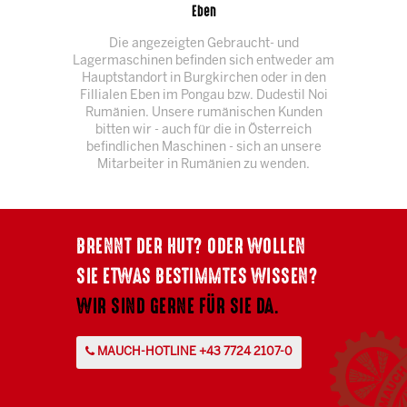
Eben
Die angezeigten Gebraucht- und
Lagermaschinen befinden sich entweder am
Hauptstandort in Burgkirchen oder in den
Fillialen Eben im Pongau bzw. Dudestil Noi
Rumänien. Unsere rumänischen Kunden
bitten wir - auch für die in Österreich
befindlichen Maschinen - sich an unsere
Mitarbeiter in Rumänien zu wenden.
BRENNT DER HUT? ODER WOLLEN
SIE ETWAS BESTIMMTES WISSEN?
WIR SIND GERNE FÜR SIE DA.
MAUCH-HOTLINE +43 7724 2107-0