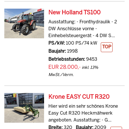
New Holland TS100
Ausstattung: - Fronthydraulik - 2
DW Anschlüsse vorne -
Einhebelsteuergerät - 4 DW S...
PS/kW:
100 PS/74 kW
TOP
Baujahr:
1998
Betriebsstunden:
9453
EUR 28.000,-
inkl. 13%
MwSt./Verm.
Krone EASY CUT R320
Hier wird ein sehr schönes Krone
Easy Cut R320 Heckmähwerk
angeboten. Ausstattung: - G...
Breite:
320
Baujahr:
2009