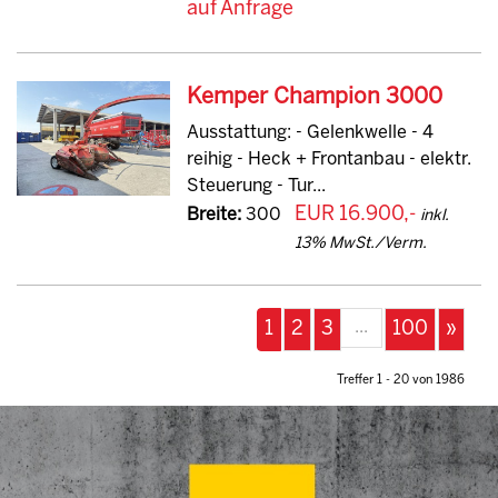
auf Anfrage
Kemper Champion 3000
Ausstattung: - Gelenkwelle - 4
reihig - Heck + Frontanbau - elektr.
Steuerung - Tur...
EUR 16.900,-
Breite:
300
inkl.
13% MwSt./Verm.
...
1
2
3
100
»
Treffer 1 - 20 von 1986