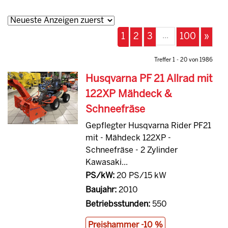
...
1
2
3
100
»
Treffer 1 - 20 von 1986
Husqvarna PF 21 Allrad mit
122XP Mähdeck &
Schneefräse
Gepflegter Husqvarna Rider PF21
mit - Mähdeck 122XP -
Schneefräse - 2 Zylinder
Kawasaki...
PS/kW:
20 PS/15 kW
Baujahr:
2010
Betriebsstunden:
550
Preishammer -10 %