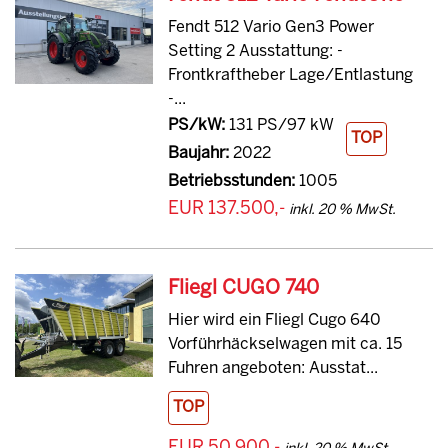
Fendt 512 Vario Gen3 Power
Setting 2 Ausstattung: -
Frontkraftheber Lage/Entlastung
-...
PS/kW:
131 PS/97 kW
TOP
Baujahr:
2022
Betriebsstunden:
1005
EUR 137.500,-
inkl. 20 % MwSt.
Fliegl CUGO 740
Hier wird ein Fliegl Cugo 640
Vorführhäckselwagen mit ca. 15
Fuhren angeboten: Ausstat...
TOP