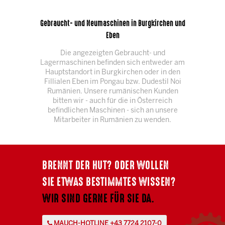
Gebraucht- und Neumaschinen in Burgkirchen und
Eben
Die angezeigten Gebraucht- und
Lagermaschinen befinden sich entweder am
Hauptstandort in Burgkirchen oder in den
Fillialen Eben im Pongau bzw. Dudestil Noi
Rumänien. Unsere rumänischen Kunden
bitten wir - auch für die in Österreich
befindlichen Maschinen - sich an unsere
Mitarbeiter in Rumänien zu wenden.
BRENNT DER HUT? ODER WOLLEN
SIE ETWAS BESTIMMTES WISSEN?
WIR SIND GERNE FÜR SIE DA.
MAUCH-HOTLINE +43 7724 2107-0