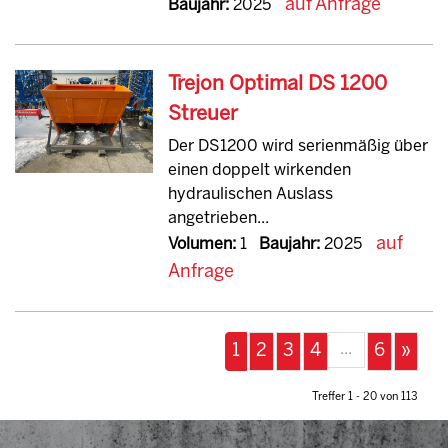
auf Anfrage
Baujahr:
2025
Trejon Optimal DS 1200
Streuer
Der DS1200 wird serienmäßig über
einen doppelt wirkenden
hydraulischen Auslass
angetrieben...
auf
Volumen:
1
Baujahr:
2025
Anfrage
...
1
2
3
4
6
»
Treffer 1 - 20 von 113