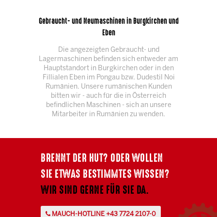
Gebraucht- und Neumaschinen in Burgkirchen und
Eben
Die angezeigten Gebraucht- und
Lagermaschinen befinden sich entweder am
Hauptstandort in Burgkirchen oder in den
Fillialen Eben im Pongau bzw. Dudestil Noi
Rumänien. Unsere rumänischen Kunden
bitten wir - auch für die in Österreich
befindlichen Maschinen - sich an unsere
Mitarbeiter in Rumänien zu wenden.
BRENNT DER HUT? ODER WOLLEN
SIE ETWAS BESTIMMTES WISSEN?
WIR SIND GERNE FÜR SIE DA.
MAUCH-HOTLINE +43 7724 2107-0