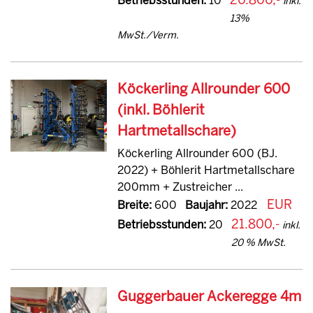
20.800,-
Betriebsstunden:
10
inkl.
13%
MwSt./Verm.
Köckerling Allrounder 600
(inkl. Böhlerit
Hartmetallschare)
Köckerling Allrounder 600 (BJ.
2022) + Böhlerit Hartmetallschare
200mm + Zustreicher ...
EUR
Breite:
600
Baujahr:
2022
21.800,-
Betriebsstunden:
20
inkl.
20 % MwSt.
Guggerbauer Ackeregge 4m