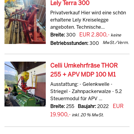
Lely Terra 300
Privatverkauf Hier wird eine schön
erhaltene Lely Kreiselegge
angeboten. Technische...
EUR 2.800,-
Breite:
300
keine
MwSt./Verm.
Betriebsstunden:
300
Celli Umkehrfräse THOR
255 + APV MDP 100 M1
Ausstattung: - Gelenkwelle -
Striegel - Zahnpackerwalze - 5.2
Steuermodul für APV ...
EUR
Breite:
255
Baujahr:
2022
19.900,-
inkl. 20 % MwSt.