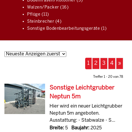
Bodenfräsen/Rototiller (5)
Walzen/Packer (16)
Pflüge (11)
Steinbrecher (4)
Sonstige Bodenbearbeitungsgeräte (1)
1
2
3
4
»
Treffer 1 - 20 von 78
Sonstige Leichtgrubber
Neptun 5m
Hier wird ein neuer Leichtgrubber
Neptun 5m angeboten.
Ausstattung: - Stabwalze - S...
Breite:
5
Baujahr:
2025