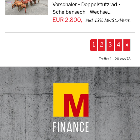
Vorschäler - Doppelstützrad -
Scheibensech - Wechse...
EUR 2.800,-
inkl. 13% MwSt./Verm.
1
2
3
4
»
Treffer 1 - 20 von 78