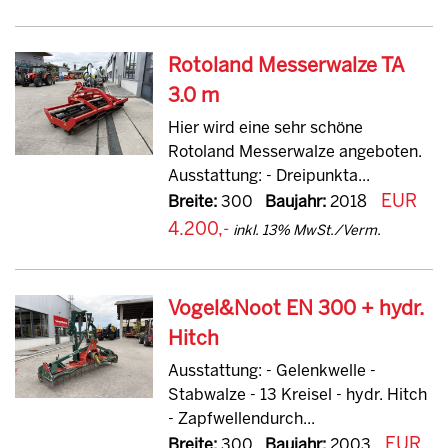
Rotoland Messerwalze TA
3.0 m
Hier wird eine sehr schöne
Rotoland Messerwalze angeboten.
Ausstattung: - Dreipunkta...
EUR
Breite:
300
Baujahr:
2018
4.200,-
inkl. 13% MwSt./Verm.
Vogel&Noot EN 300 + hydr.
Hitch
Ausstattung: - Gelenkwelle -
Stabwalze - 13 Kreisel - hydr. Hitch
- Zapfwellendurch...
EUR
Breite:
300
Baujahr:
2003