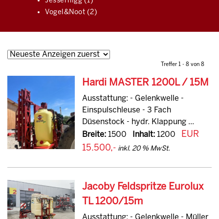
Jessernigg (1)
Vogel&Noot (2)
Treffer 1 - 8 von 8
Hardi MASTER 1200L / 15M
Ausstattung: - Gelenkwelle -
Einspulschleuse - 3 Fach
Düsenstock - hydr. Klappung ...
EUR
Breite:
1500
Inhalt:
1200
15.500,-
inkl. 20 % MwSt.
Jacoby Feldspritze Eurolux
TL 1200/15m
Ausstattung: - Gelenkwelle - Müller