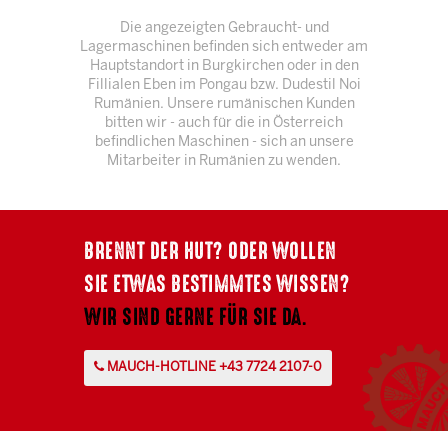
Die angezeigten Gebraucht- und
Lagermaschinen befinden sich entweder am
Hauptstandort in Burgkirchen oder in den
Fillialen Eben im Pongau bzw. Dudestil Noi
Rumänien. Unsere rumänischen Kunden
bitten wir - auch für die in Österreich
befindlichen Maschinen - sich an unsere
Mitarbeiter in Rumänien zu wenden.
BRENNT DER HUT? ODER WOLLEN
SIE ETWAS BESTIMMTES WISSEN?
WIR SIND GERNE FÜR SIE DA.
MAUCH-HOTLINE +43 7724 2107-0