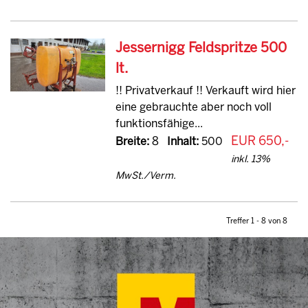
Jessernigg Feldspritze 500
lt.
!! Privatverkauf !! Verkauft wird hier
eine gebrauchte aber noch voll
funktionsfähige...
EUR 650,-
Breite:
8
Inhalt:
500
inkl. 13%
MwSt./Verm.
Treffer 1 - 8 von 8