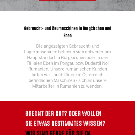
Gebraucht- und Neumaschinen in Burgkirchen und
Eben
Die angezeigten Gebraucht- und
Lagermaschinen befinden sich entweder am
Hauptstandort in Burgkirchen oder in den
Fillialen Eben im Pongau bzw. Dudestil Noi
Rumänien. Unsere rumänischen Kunden
bitten wir - auch für die in Österreich
befindlichen Maschinen - sich an unsere
Mitarbeiter in Rumänien zu wenden.
BRENNT DER HUT? ODER WOLLEN
SIE ETWAS BESTIMMTES WISSEN?
WIR SIND GERNE FÜR SIE DA.