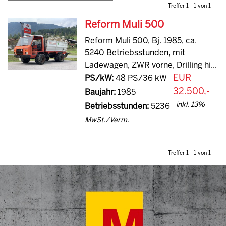
Treffer 1 - 1 von 1
Reform Muli 500
Reform Muli 500, Bj. 1985, ca.
5240 Betriebsstunden, mit
Ladewagen, ZWR vorne, Drilling hi...
EUR
PS/kW:
48 PS/36 kW
32.500,-
Baujahr:
1985
inkl. 13%
Betriebsstunden:
5236
MwSt./Verm.
Treffer 1 - 1 von 1