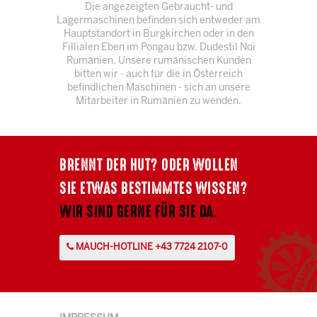
Die angezeigten Gebraucht- und
Lagermaschinen befinden sich entweder am
Hauptstandort in Burgkirchen oder in den
Fillialen Eben im Pongau bzw. Dudestil Noi
Rumänien. Unsere rumänischen Kunden
bitten wir - auch für die in Österreich
befindlichen Maschinen - sich an unsere
Mitarbeiter in Rumänien zu wenden.
BRENNT DER HUT? ODER WOLLEN
SIE ETWAS BESTIMMTES WISSEN?
WIR SIND GERNE FÜR SIE DA.
MAUCH-HOTLINE +43 7724 2107-0