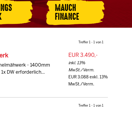
ANGS
MAUCH
K
FINANCE
Treffer 1 - 1 von 1
erk
EUR 3.490,-
inkl. 13%
mmelmähwerk - 1400mm
MwSt./Verm.
x DW erforderlich...
EUR 3.088 exkl. 13%
MwSt./Verm.
Treffer 1 - 1 von 1