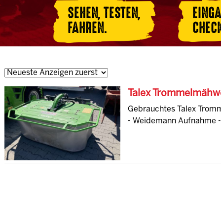
SEHEN, TESTEN,
EING
FAHREN.
CHEC
Talex Trommelmähw
Gebrauchtes Talex Tro
- Weidemann Aufnahme - 1