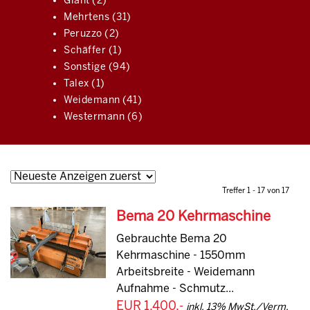
Giant (2)
Mehrtens (31)
Peruzzo (2)
Schäffer (1)
Sonstige (94)
Talex (1)
Weidemann (41)
Westermann (6)
Treffer 1 - 17 von 17
Bema 20 Kehrmaschine
Gebrauchte Bema 20
Kehrmaschine - 1550mm
Arbeitsbreite - Weidemann
Aufnahme - Schmutz...
EUR 1.400,-
inkl. 13% MwSt./Verm.