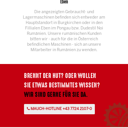
Eben
Die angezeigten Gebraucht- und
Lagermaschinen befinden sich entweder am
Hauptstandort in Burgkirchen oder in den
Fillialen Eben im Pongau bzw. Dudestil Noi
Rumänien. Unsere rumänischen Kunden
bitten wir - auch für die in Österreich
befindlichen Maschinen - sich an unsere
Mitarbeiter in Rumänien zu wenden.
BRENNT DER HUT? ODER WOLLEN
SIE ETWAS BESTIMMTES WISSEN?
WIR SIND GERNE FÜR SIE DA.
MAUCH-HOTLINE +43 7724 2107-0