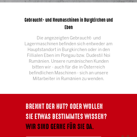
Gebraucht- und Neumaschinen in Burgkirchen und
Eben
Die angezeigten Gebraucht- und
Lagermaschinen befinden sich entweder am
Hauptstandort in Burgkirchen oder in den
Fillialen Eben im Pongau bzw. Dudestil Noi
Rumänien. Unsere rumänischen Kunden
bitten wir - auch für die in Österreich
befindlichen Maschinen - sich an unsere
Mitarbeiter in Rumänien zu wenden.
BRENNT DER HUT? ODER WOLLEN
SIE ETWAS BESTIMMTES WISSEN?
WIR SIND GERNE FÜR SIE DA.