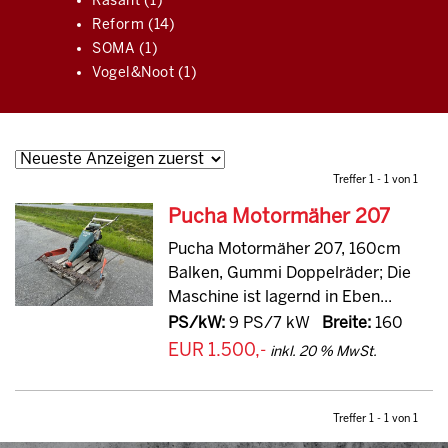
Rasant (1)
Reform (14)
SOMA (1)
Vogel&Noot (1)
Treffer 1 - 1 von 1
Pucha Motormäher 207
Pucha Motormäher 207, 160cm
Balken, Gummi Doppelräder; Die
Maschine ist lagernd in Eben...
PS/kW:
9 PS/7 kW
Breite:
160
EUR 1.500,-
inkl. 20 % MwSt.
Treffer 1 - 1 von 1