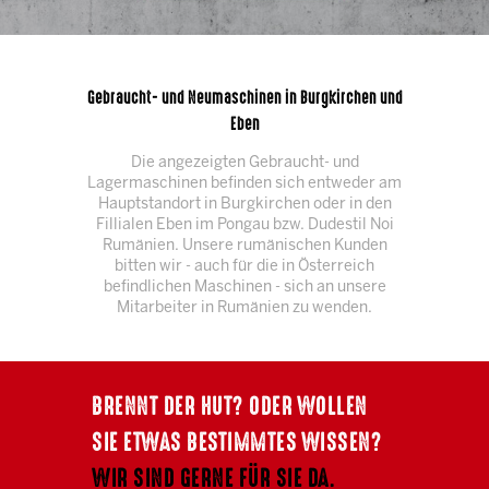
Gebraucht- und Neumaschinen in Burgkirchen und
Eben
Die angezeigten Gebraucht- und
Lagermaschinen befinden sich entweder am
Hauptstandort in Burgkirchen oder in den
Fillialen Eben im Pongau bzw. Dudestil Noi
Rumänien. Unsere rumänischen Kunden
bitten wir - auch für die in Österreich
befindlichen Maschinen - sich an unsere
Mitarbeiter in Rumänien zu wenden.
BRENNT DER HUT? ODER WOLLEN
SIE ETWAS BESTIMMTES WISSEN?
WIR SIND GERNE FÜR SIE DA.