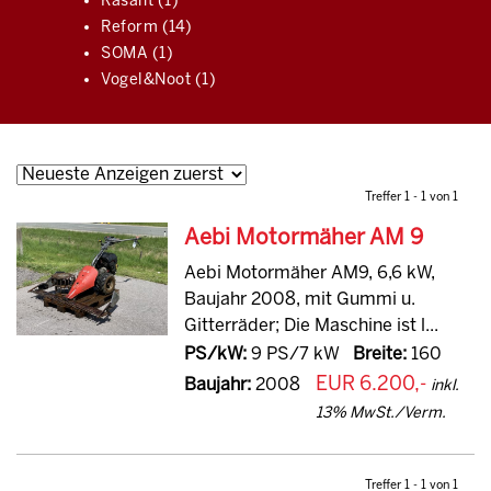
Rasant (1)
Reform (14)
SOMA (1)
Vogel&Noot (1)
Treffer 1 - 1 von 1
Aebi Motormäher AM 9
Aebi Motormäher AM9, 6,6 kW,
Baujahr 2008, mit Gummi u.
Gitterräder; Die Maschine ist l...
PS/kW:
9 PS/7 kW
Breite:
160
EUR 6.200,-
Baujahr:
2008
inkl.
13% MwSt./Verm.
Treffer 1 - 1 von 1