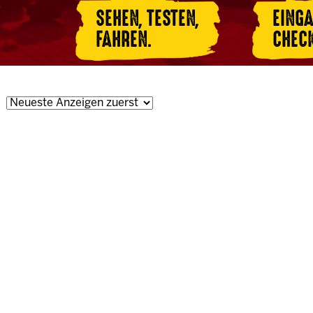
SEHEN, TESTEN,
EING
FAHREN.
CHEC