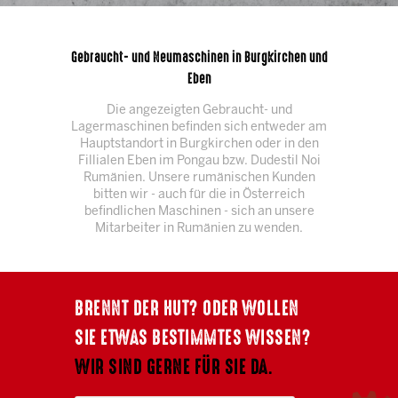
Gebraucht- und Neumaschinen in Burgkirchen und
Eben
Die angezeigten Gebraucht- und
Lagermaschinen befinden sich entweder am
Hauptstandort in Burgkirchen oder in den
Fillialen Eben im Pongau bzw. Dudestil Noi
Rumänien. Unsere rumänischen Kunden
bitten wir - auch für die in Österreich
befindlichen Maschinen - sich an unsere
Mitarbeiter in Rumänien zu wenden.
BRENNT DER HUT? ODER WOLLEN
SIE ETWAS BESTIMMTES WISSEN?
WIR SIND GERNE FÜR SIE DA.