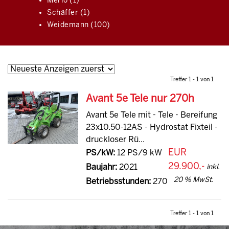
Merlo (1)
Schäffer (1)
Weidemann (100)
Treffer 1 - 1 von 1
Avant 5e Tele nur 270h
Avant 5e Tele mit - Tele - Bereifung
23x10.50-12AS - Hydrostat Fixteil -
druckloser Rü...
EUR
PS/kW:
12 PS/9 kW
29.900,-
Baujahr:
2021
inkl.
20 % MwSt.
Betriebsstunden:
270
Treffer 1 - 1 von 1