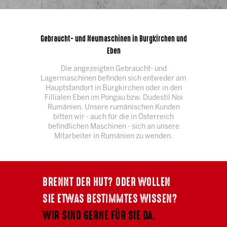
Gebraucht- und Neumaschinen in Burgkirchen und
Eben
Die angezeigten Gebraucht- und
Lagermaschinen befinden sich entweder am
Hauptstandort in Burgkirchen oder in den
Fillialen Eben im Pongau bzw. Dudestil Noi
Rumänien. Unsere rumänischen Kunden
bitten wir - auch für die in Österreich
befindlichen Maschinen - sich an unsere
Mitarbeiter in Rumänien zu wenden.
BRENNT DER HUT? ODER WOLLEN
SIE ETWAS BESTIMMTES WISSEN?
WIR SIND GERNE FÜR SIE DA.