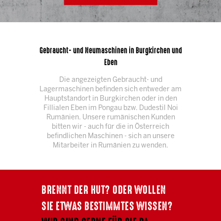
Gebraucht- und Neumaschinen in Burgkirchen und
Eben
Die angezeigten Gebraucht- und
Lagermaschinen befinden sich entweder am
Hauptstandort in Burgkirchen oder in den
Fillialen Eben im Pongau bzw. Dudestil Noi
Rumänien. Unsere rumänischen Kunden
bitten wir - auch für die in Österreich
befindlichen Maschinen - sich an unsere
Mitarbeiter in Rumänien zu wenden.
BRENNT DER HUT? ODER WOLLEN
SIE ETWAS BESTIMMTES WISSEN?