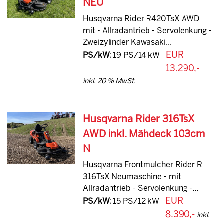
NEU
Husqvarna Rider R420TsX AWD
mit - Allradantrieb - Servolenkung -
Zweizylinder Kawasaki...
EUR
PS/kW:
19 PS/14 kW
13.290,-
inkl. 20 % MwSt.
Husqvarna Rider 316TsX
AWD inkl. Mähdeck 103cm
N
Husqvarna Frontmulcher Rider R
316TsX Neumaschine - mit
Allradantrieb - Servolenkung -...
EUR
PS/kW:
15 PS/12 kW
8.390,-
inkl.