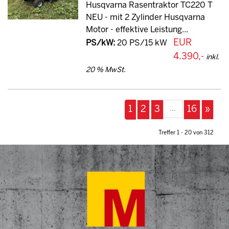
Husqvarna Rasentraktor TC220 T
NEU - mit 2 Zylinder Husqvarna
Motor - effektive Leistung...
EUR
PS/kW:
20 PS/15 kW
4.390,-
inkl.
20 % MwSt.
...
1
2
3
16
»
Treffer 1 - 20 von 312