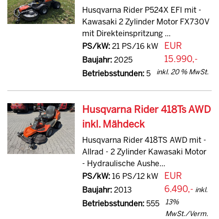
Husqvarna Rider P524X EFI mit -
Kawasaki 2 Zylinder Motor FX730V
mit Direkteinspritzung ...
EUR
PS/kW:
21 PS/16 kW
15.990,-
Baujahr:
2025
inkl. 20 % MwSt.
Betriebsstunden:
5
Husqvarna Rider 418Ts AWD
inkl. Mähdeck
Husqvarna Rider 418TS AWD mit -
Allrad - 2 Zylinder Kawasaki Motor
- Hydraulische Aushe...
EUR
PS/kW:
16 PS/12 kW
6.490,-
Baujahr:
2013
inkl.
13%
Betriebsstunden:
555
MwSt./Verm.