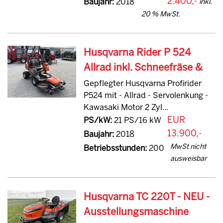
2.400,-
Baujahr:
2018
inkl.
20 % MwSt.
Husqvarna Rider P 524
Allrad inkl. Schneefräse &
Gepflegter Husqvarna Profirider
P524 mit - Allrad - Servolenkung -
Kawasaki Motor 2 Zyl...
EUR
PS/kW:
21 PS/16 kW
13.900,-
Baujahr:
2018
MwSt nicht
Betriebsstunden:
200
ausweisbar
Husqvarna TC 220T - NEU -
Ausstellungsmaschine