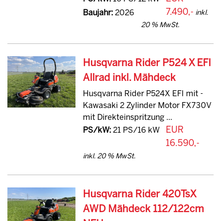
7.490,-
Baujahr:
2026
inkl.
20 % MwSt.
Husqvarna Rider P524 X EFI
Allrad inkl. Mähdeck
Husqvarna Rider P524X EFI mit -
Kawasaki 2 Zylinder Motor FX730V
mit Direkteinspritzung ...
EUR
PS/kW:
21 PS/16 kW
16.590,-
inkl. 20 % MwSt.
Husqvarna Rider 420TsX
AWD Mähdeck 112/122cm