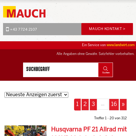
MAUCH KONTAKT >
+43 7724 2107
Ein Service von
www.landwirt.com
Alle Angaben ohne Gewähr. Satzfehler vorbehalten.
...
1
2
3
16
»
Treffer 1 - 20 von 312
Husqvarna PF 21 Allrad mit