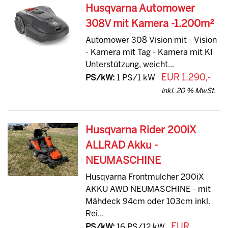
Husqvarna Automower
308V mit Kamera -1.200m²
Automower 308 Vision mit - Vision
- Kamera mit Tag - Kamera mit KI
Unterstützung, weicht...
EUR 1.290,-
PS/kW:
1 PS/1 kW
inkl. 20 % MwSt.
Husqvarna Rider 200iX
ALLRAD Akku -
NEUMASCHINE
Husqvarna Frontmulcher 200iX
AKKU AWD NEUMASCHINE - mit
Mähdeck 94cm oder 103cm inkl.
Rei...
EUR
PS/kW:
16 PS/12 kW