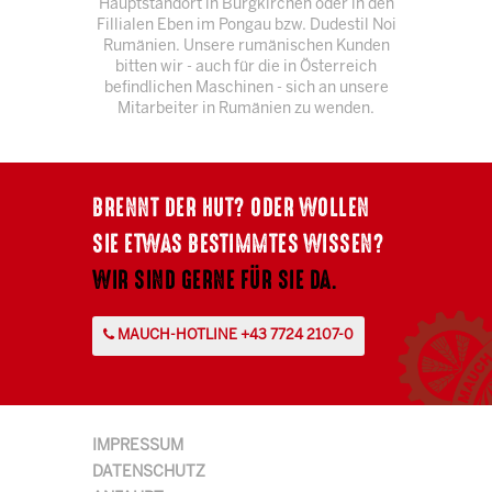
Hauptstandort in Burgkirchen oder in den
Fillialen Eben im Pongau bzw. Dudestil Noi
Rumänien. Unsere rumänischen Kunden
bitten wir - auch für die in Österreich
befindlichen Maschinen - sich an unsere
Mitarbeiter in Rumänien zu wenden.
BRENNT DER HUT? ODER WOLLEN
SIE ETWAS BESTIMMTES WISSEN?
WIR SIND GERNE FÜR SIE DA.
MAUCH-HOTLINE +43 7724 2107-0
IMPRESSUM
DATENSCHUTZ