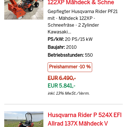
122XP Mähdeck & Schne
Gepflegter Husqvarna Rider PF21
mit - Mähdeck 122XP -
Schneefräse - 2 Zylinder
Kawasaki...
PS/kW:
20 PS/15 kW
Baujahr:
2010
Betriebsstunden:
550
Preishammer -10 %
EUR 6.490,-
EUR 5.841,-
inkl. 13% MwSt./Verm.
Husqvarna Rider P 524X EFI
Allrad 137X Mähdeck V