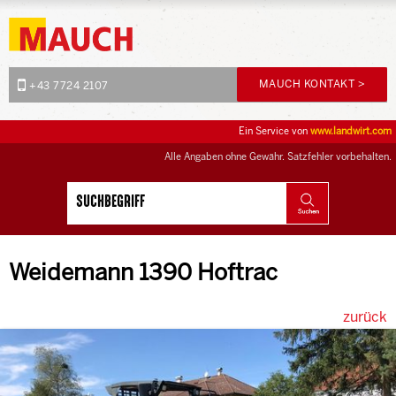
MAUCH KONTAKT >
+43 7724 2107
Ein Service von
www.landwirt.com
Alle Angaben ohne Gewähr. Satzfehler vorbehalten.
Weidemann 1390 Hoftrac
zurück