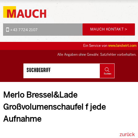
MAUCH KONTAKT >
+43 7724 2107
Ein Service von
www.landwirt.com
Alle Angaben ohne Gewähr. Satzfehler vorbehalten.
Merlo Bressel&Lade
Großvolumenschaufel f jede
Aufnahme
zurück