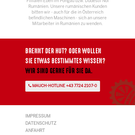
Fillialen Eben im Pongau bzw. Dudestil Noi
Rumänien. Unsere rumänischen Kunden
bitten wir - auch für die in Österreich
befindlichen Maschinen - sich an unsere
Mitarbeiter in Rumänien zu wenden.
BRENNT DER HUT? ODER WOLLEN
SIE ETWAS BESTIMMTES WISSEN?
WIR SIND GERNE FÜR SIE DA.
MAUCH-HOTLINE +43 7724 2107-0
IMPRESSUM
DATENSCHUTZ
ANFAHRT