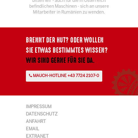
bitten wir - auch für die in Österreich
befindlichen Maschinen - sich an unsere
Mitarbeiter in Rumänien zu wenden.
BRENNT DER HUT? ODER WOLLEN
SIE ETWAS BESTIMMTES WISSEN?
WIR SIND GERNE FÜR SIE DA.
MAUCH-HOTLINE +43 7724 2107-0
IMPRESSUM
DATENSCHUTZ
ANFAHRT
EMAIL
EXTRANET