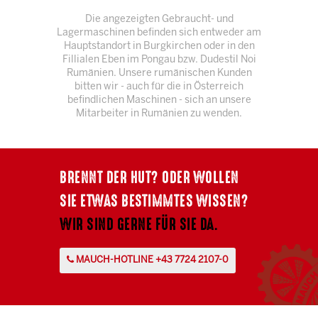
Die angezeigten Gebraucht- und
Lagermaschinen befinden sich entweder am
Hauptstandort in Burgkirchen oder in den
Fillialen Eben im Pongau bzw. Dudestil Noi
Rumänien. Unsere rumänischen Kunden
bitten wir - auch für die in Österreich
befindlichen Maschinen - sich an unsere
Mitarbeiter in Rumänien zu wenden.
BRENNT DER HUT? ODER WOLLEN
SIE ETWAS BESTIMMTES WISSEN?
WIR SIND GERNE FÜR SIE DA.
MAUCH-HOTLINE +43 7724 2107-0