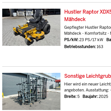
Hustler Raptor XDX
Mähdeck
Gepflegter Hustler Rapto
Mähdeck - Komfortsitz - 
PS/kW:
23 PS/17 kW
Ba
Betriebsstunden:
163
Sonstige Leichtgru
Hier wird ein neuer Leic
angeboten. Ausstattung: -
Breite:
5
Baujahr:
2025