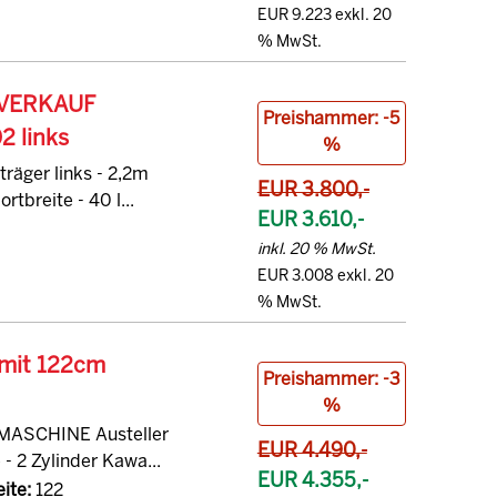
EUR 9.223 exkl. 20
% MwSt.
BVERKAUF
Preishammer: -5
2 links
%
räger links - 2,2m
EUR 3.800,-
rtbreite - 40 l...
EUR 3.610,-
inkl. 20 % MwSt.
EUR 3.008 exkl. 20
% MwSt.
 mit 122cm
Preishammer: -3
%
MASCHINE Austeller
EUR 4.490,-
- 2 Zylinder Kawa...
EUR 4.355,-
ite:
122