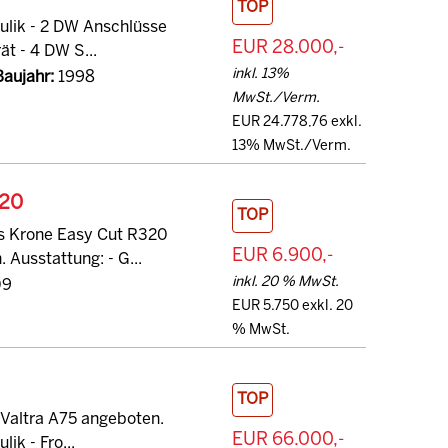
TOP
aulik - 2 DW Anschlüsse
EUR 28.000,-
ät - 4 DW S...
inkl. 13%
Baujahr:
1998
MwSt./Verm.
EUR 24.778,76 exkl.
13% MwSt./Verm.
320
TOP
es Krone Easy Cut R320
EUR 6.900,-
usstattung: - G...
inkl. 20 % MwSt.
09
EUR 5.750 exkl. 20
% MwSt.
TOP
 Valtra A75 angeboten.
EUR 66.000,-
ik - Fro...