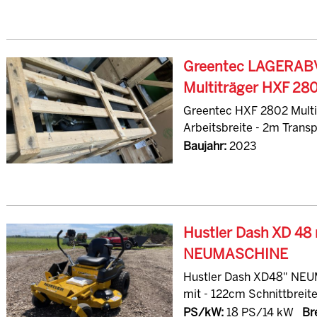
Greentec LAGERA
Multiträger HXF 280
Greentec HXF 2802 Multit
Arbeitsbreite - 2m Transpo
Baujahr:
2023
Hustler Dash XD 48
NEUMASCHINE
Hustler Dash XD48" NEU
mit - 122cm Schnittbreite 
PS/kW:
18 PS/14 kW
Bre