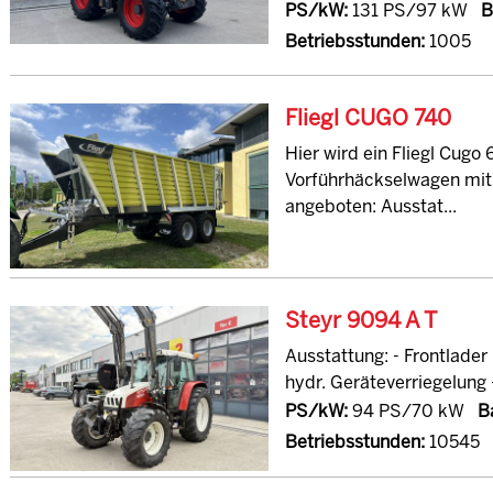
PS/kW:
131 PS/97 kW
B
Betriebsstunden:
1005
Fliegl CUGO 740
Hier wird ein Fliegl Cugo
Vorführhäckselwagen mit 
angeboten: Ausstat...
Steyr 9094 A T
Ausstattung: - Frontlad
hydr. Geräteverriegelung -
PS/kW:
94 PS/70 kW
B
Betriebsstunden:
10545