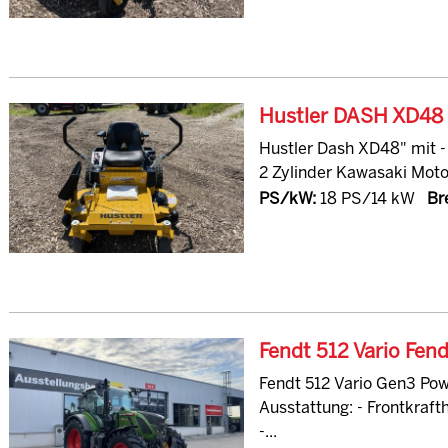
Hustler DASH XD48
Hustler Dash XD48" mit -
2 Zylinder Kawasaki Motor
PS/kW:
18 PS/14 kW
Bre
Fendt 512 Vario Fen
Fendt 512 Vario Gen3 Pow
Ausstattung: - Frontkraf
-...