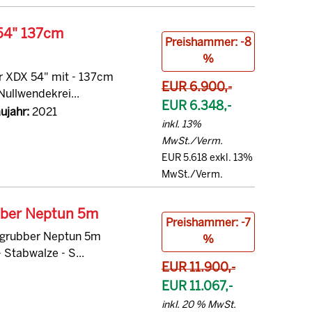
54" 137cm
Preishammer: -8
%
r XDX 54" mit - 137cm
EUR 6.900,-
Nullwendekrei...
EUR 6.348,-
ujahr:
2021
inkl. 13%
MwSt./Verm.
EUR 5.618 exkl. 13%
MwSt./Verm.
bber Neptun 5m
Preishammer: -7
htgrubber Neptun 5m
%
 Stabwalze - S...
EUR 11.900,-
EUR 11.067,-
inkl. 20 % MwSt.