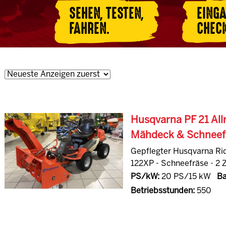
SEHEN, TESTEN,
EING
FAHREN.
CHEC
Husqvarna PF 21 All
Mähdeck & Schneef
Gepflegter Husqvarna Ri
122XP - Schneefräse - 2 Z
PS/kW:
20 PS/15 kW
Ba
Betriebsstunden:
550