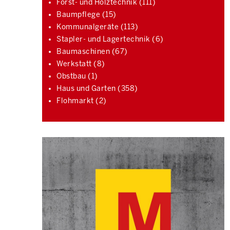
Forst- und Holztechnik (111)
Baumpflege (15)
Kommunalgeräte (113)
Stapler- und Lagertechnik (6)
Baumaschinen (67)
Werkstatt (8)
Obstbau (1)
Haus und Garten (358)
Flohmarkt (2)