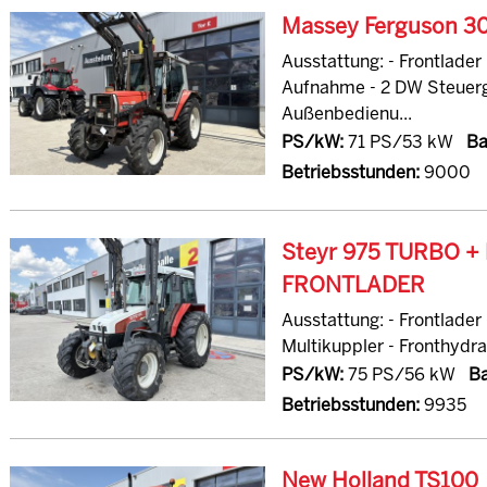
Massey Ferguson 3
Ausstattung: - Frontlader
Aufnahme - 2 DW Steuerg
Außenbedienu...
PS/kW:
71 PS/53 kW
Ba
Betriebsstunden:
9000
Steyr 975 TURBO 
FRONTLADER
Ausstattung: - Frontlader
Multikuppler - Fronthydraul
PS/kW:
75 PS/56 kW
Ba
Betriebsstunden:
9935
New Holland TS100