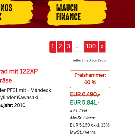
ANGS
MAUCH
K
FINANCE
...
1
2
3
100
»
Treffer 1 - 20 von 1986
rad mit 122XP
Preishammer:
räse
-10 %
der PF21 mit - Mähdeck
EUR 6.490,-
ylinder Kawasaki...
EUR 5.841,-
ujahr:
2010
inkl. 13%
MwSt./Verm.
EUR 5.169 exkl. 13%
MwSt./Verm.