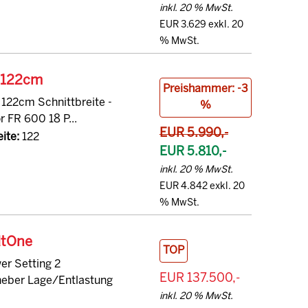
inkl. 20 % MwSt.
EUR 3.629 exkl. 20
% MwSt.
 122cm
Preishammer: -3
 122cm Schnittbreite -
%
 FR 600 18 P...
EUR 5.990,-
ite:
122
EUR 5.810,-
inkl. 20 % MwSt.
EUR 4.842 exkl. 20
% MwSt.
dtOne
TOP
er Setting 2
EUR 137.500,-
theber Lage/Entlastung
inkl. 20 % MwSt.