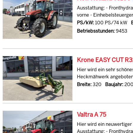
Ausstattung: - Fronthydr
vorne - Einhebelsteuerger
PS/kW:
100 PS/74 kW
Betriebsstunden:
9453
Krone EASY CUT R
Hier wird ein sehr schön
Heckmähwerk angeboten. A
Breite:
320
Baujahr:
20
Valtra A 75
Hier wird ein neuwertiger
Ausstattung: - Fronthydraul