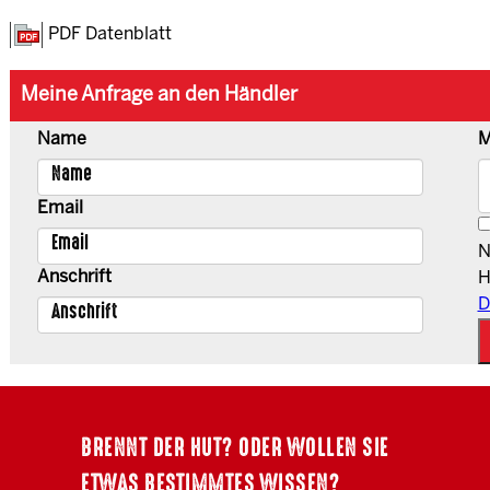
PDF Datenblatt
Meine Anfrage an den Händler
Name
M
Email
N
Anschrift
H
D
BRENNT DER HUT? ODER WOLLEN SIE
ETWAS BESTIMMTES WISSEN?