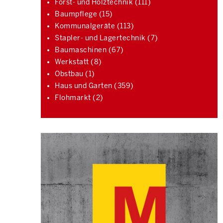
Forst- und Holztechnik (111)
Baumpflege (15)
Kommunalgeräte (113)
Stapler- und Lagertechnik (7)
Baumaschinen (67)
Werkstatt (8)
Obstbau (1)
Haus und Garten (359)
Flohmarkt (2)