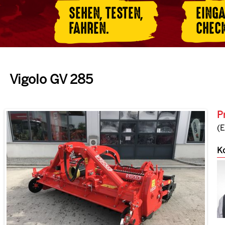
SEHEN, TESTEN,
EING
FAHREN.
CHEC
Vigolo GV 285
P
(
Ko