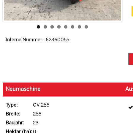
Interne Nummer : 62360055
Neumaschine
Au
Type:
GV 285
Breite:
285
Baujahr:
23
Hektar (ha):
0