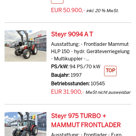
EUR 50.900,-
inkl. 20 % MwSt.
Steyr 9094 A T
Ausstattung: - Frontlader Mammut
HLP 150 - hydr. Geräteverriegelung
- Multikuppler -...
PS/kW:
94 PS/70 kW
TOP
Baujahr:
1997
Betriebsstunden:
10545
EUR 31.900,-
MwSt nicht ausweisbar
Steyr 975 TURBO +
MAMMUT FRONTLADER
Ausstattung: - Frontlader - Euro