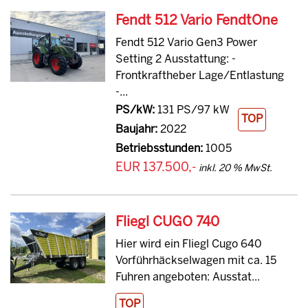
Fendt 512 Vario FendtOne
Fendt 512 Vario Gen3 Power
Setting 2 Ausstattung: -
Frontkraftheber Lage/Entlastung
-...
PS/kW:
131 PS/97 kW
TOP
Baujahr:
2022
Betriebsstunden:
1005
EUR 137.500,-
inkl. 20 % MwSt.
Fliegl CUGO 740
Hier wird ein Fliegl Cugo 640
Vorführhäckselwagen mit ca. 15
Fuhren angeboten: Ausstat...
TOP