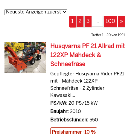
...
1
2
3
100
»
Treffer 1 - 20 von 1991
Husqvarna PF 21 Allrad mit
122XP Mähdeck &
Schneefräse
Gepflegter Husqvarna Rider PF21
mit - Mähdeck 122XP -
Schneefräse - 2 Zylinder
Kawasaki...
PS/kW:
20 PS/15 kW
Baujahr:
2010
Betriebsstunden:
550
Preishammer -10 %