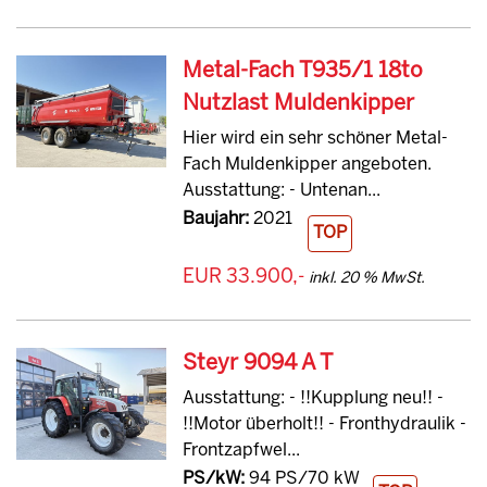
Metal-Fach T935/1 18to
Nutzlast Muldenkipper
Hier wird ein sehr schöner Metal-
Fach Muldenkipper angeboten.
Ausstattung: - Untenan...
Baujahr:
2021
TOP
EUR 33.900,-
inkl. 20 % MwSt.
Steyr 9094 A T
Ausstattung: - !!Kupplung neu!! -
!!Motor überholt!! - Fronthydraulik -
Frontzapfwel...
PS/kW:
94 PS/70 kW