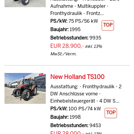
Aufnahme - Multikuppler -
Fronthydraulik - Frontz...
PS/kW:
75 PS/56 kW
TOP
Baujahr:
1995
Betriebsstunden:
9935
EUR 28.900,-
inkl. 13%
MwSt./Verm.
New Holland TS100
Ausstattung: - Fronthydraulik - 2
DW Anschlüsse vorne -
Einhebelsteuergerät - 4 DW S...
PS/kW:
100 PS/74 kW
TOP
Baujahr:
1998
Betriebsstunden:
9453