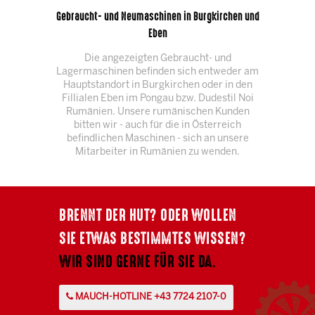
Gebraucht- und Neumaschinen in Burgkirchen und
Eben
Die angezeigten Gebraucht- und
Lagermaschinen befinden sich entweder am
Hauptstandort in Burgkirchen oder in den
Fillialen Eben im Pongau bzw. Dudestil Noi
Rumänien. Unsere rumänischen Kunden
bitten wir - auch für die in Österreich
befindlichen Maschinen - sich an unsere
Mitarbeiter in Rumänien zu wenden.
BRENNT DER HUT? ODER WOLLEN
SIE ETWAS BESTIMMTES WISSEN?
WIR SIND GERNE FÜR SIE DA.
MAUCH-HOTLINE +43 7724 2107-0