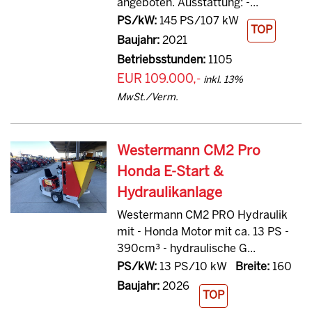
angeboten. Ausstattung: -...
PS/kW:
145 PS/107 kW
TOP
Baujahr:
2021
Betriebsstunden:
1105
EUR 109.000,-
inkl. 13%
MwSt./Verm.
Westermann CM2 Pro
Honda E-Start &
Hydraulikanlage
Westermann CM2 PRO Hydraulik
mit - Honda Motor mit ca. 13 PS -
390cm³ - hydraulische G...
PS/kW:
13 PS/10 kW
Breite:
160
Baujahr:
2026
TOP