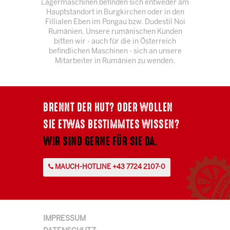
Lagermaschinen befinden sich entweder am
Hauptstandort in Burgkirchen oder in den
Fillialen Eben im Pongau bzw. Dudestil Noi
Rumänien. Unsere rumänischen Kunden
bitten wir - auch für die in Österreich
befindlichen Maschinen - sich an unsere
Mitarbeiter in Rumänien zu wenden.
BRENNT DER HUT? ODER WOLLEN
SIE ETWAS BESTIMMTES WISSEN?
WIR SIND GERNE FÜR SIE DA.
MAUCH-HOTLINE +43 7724 2107-0
IMPRESSUM