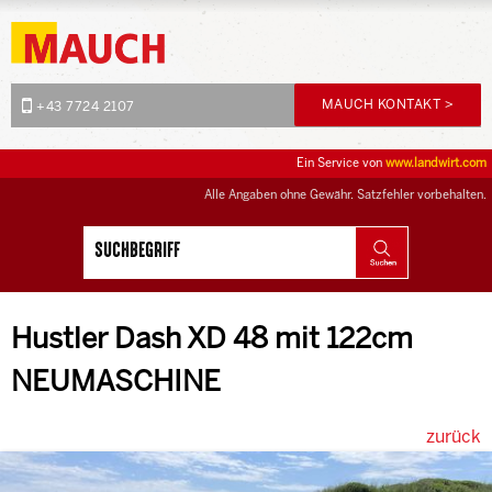
MAUCH KONTAKT >
+43 7724 2107
Ein Service von
www.landwirt.com
Alle Angaben ohne Gewähr. Satzfehler vorbehalten.
Hustler Dash XD 48 mit 122cm
NEUMASCHINE
zurück