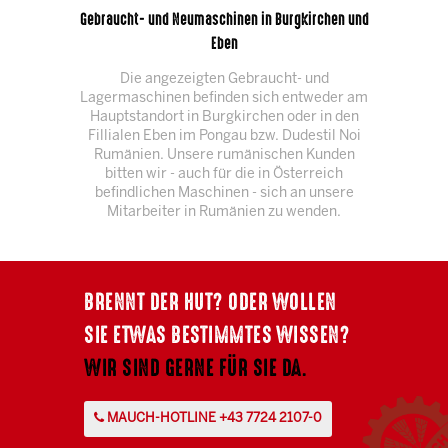
Gebraucht- und Neumaschinen in Burgkirchen und
Eben
Die angezeigten Gebraucht- und
Lagermaschinen befinden sich entweder am
Hauptstandort in Burgkirchen oder in den
Fillialen Eben im Pongau bzw. Dudestil Noi
Rumänien. Unsere rumänischen Kunden
bitten wir - auch für die in Österreich
befindlichen Maschinen - sich an unsere
Mitarbeiter in Rumänien zu wenden.
BRENNT DER HUT? ODER WOLLEN
SIE ETWAS BESTIMMTES WISSEN?
WIR SIND GERNE FÜR SIE DA.
MAUCH-HOTLINE +43 7724 2107-0