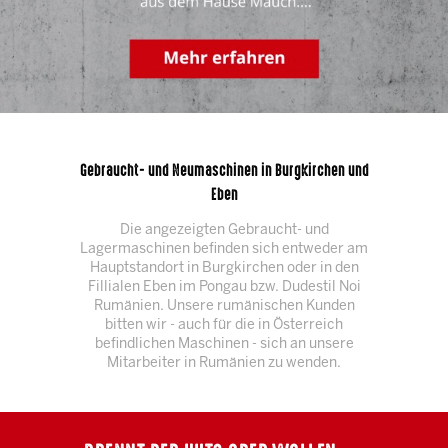
Gebraucht- und Neumaschinen in Burgkirchen und
Eben
Die angezeigten Gebraucht- und
Lagermaschinen befinden sich entweder am
Hauptstandort in Burgkirchen oder in den
Fillialen Eben im Pongau bzw. Dudestil Noi
Rumänien. Unsere rumänischen Kunden
bitten wir - auch für die in Österreich
befindlichen Maschinen - sich an unsere
Mitarbeiter in Rumänien zu wenden.