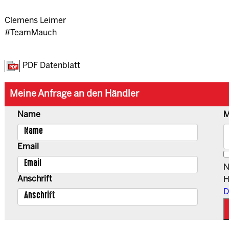
Clemens Leimer
#TeamMauch
PDF Datenblatt
Meine Anfrage an den Händler
Name
M
Email
N
Anschrift
H
D