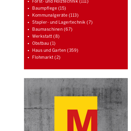
Forst- und Holztechnik (111)
Baumpflege (15)
Kommunalgeräte (113)
Stapler- und Lagertechnik (7)
Baumaschinen (67)
Werkstatt (8)
Obstbau (1)
Haus und Garten (359)
Flohmarkt (2)