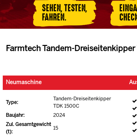
SEHEN, TESTEN,
EING
FAHREN.
CHEC
Farmtech Tandem-Dreiseitenkippe
Neumaschine
Au
Tandem-Dreiseitenkipper
Type:
TDK 1500C
Baujahr:
2024
Zul. Gesamtgewicht
15
(t):