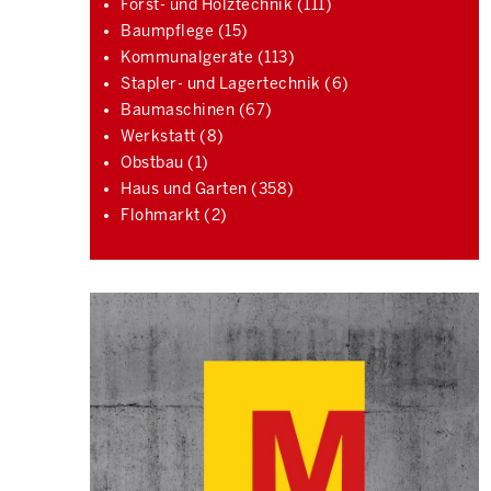
Forst- und Holztechnik (111)
Baumpflege (15)
Kommunalgeräte (113)
Stapler- und Lagertechnik (6)
Baumaschinen (67)
Werkstatt (8)
Obstbau (1)
Haus und Garten (358)
Flohmarkt (2)