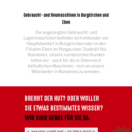
Gebraucht- und Neumaschinen in Burgkirchen und
Eben
Die angezeigten Gebraucht- und
Lagermaschinen befinden sich entweder am
Hauptstandort in Burgkirchen oder in den
Fillialen Eben im Pongau bzw. Dudestil Noi
Rumänien. Unsere rumänischen Kunden
bitten wir - auch für die in Österreich
befindlichen Maschinen - sich an unsere
Mitarbeiter in Rumänien zu wenden.
BRENNT DER HUT? ODER WOLLEN
SIE ETWAS BESTIMMTES WISSEN?
WIR SIND GERNE FÜR SIE DA.