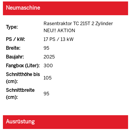
Neumaschine
Rasentraktor TC 215T 2 Zylinder
Type:
NEU!! AKTION
PS / kW:
17 PS / 13 kW
Breite:
95
Baujahr:
2025
Fangbox (Liter):
300
Schnitthöhe bis
105
(cm):
Schnittbreite
95
(cm):
Ausrüstung