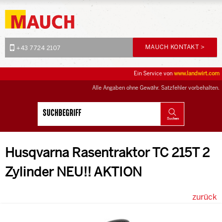
MAUCH KONTAKT >
+43 7724 2107
Ein Service von
www.landwirt.com
Alle Angaben ohne Gewähr. Satzfehler vorbehalten.
Husqvarna Rasentraktor TC 215T 2
Zylinder NEU!! AKTION
zurück