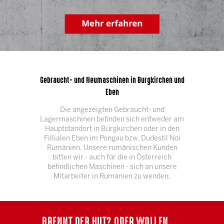
Gebraucht- und Neumaschinen in Burgkirchen und
Eben
Die angezeigten Gebraucht- und
Lagermaschinen befinden sich entweder am
Hauptstandort in Burgkirchen oder in den
Fillialen Eben im Pongau bzw. Dudestil Noi
Rumänien. Unsere rumänischen Kunden
bitten wir - auch für die in Österreich
befindlichen Maschinen - sich an unsere
Mitarbeiter in Rumänien zu wenden.
BRENNT DER HUT? ODER WOLLEN