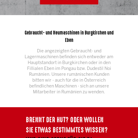
Gebraucht- und Neumaschinen in Burgkirchen und
Eben
Die angezeigten Gebraucht- und
Lagermaschinen befinden sich entweder am
Hauptstandort in Burgkirchen oder in den
Fillialen Eben im Pongau bzw. Dudestil Noi
Rumänien. Unsere rumänischen Kunden
bitten wir - auch für die in Österreich
befindlichen Maschinen - sich an unsere
Mitarbeiter in Rumänien zu wenden.
BRENNT DER HUT? ODER WOLLEN
SIE ETWAS BESTIMMTES WISSEN?