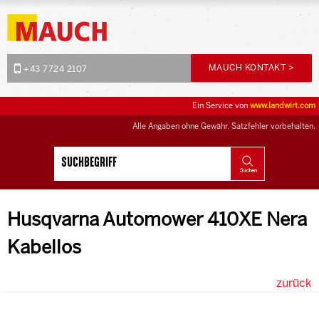
MAUCH KONTAKT >
+43 7724 2107
Ein Service von
www.landwirt.com
Alle Angaben ohne Gewähr. Satzfehler vorbehalten.
Husqvarna Automower 410XE Nera
Kabellos
zurück