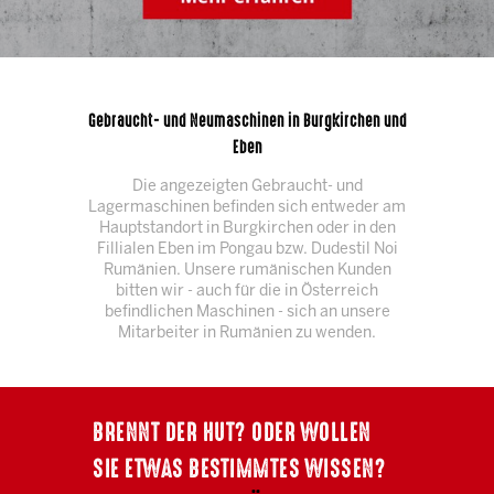
Gebraucht- und Neumaschinen in Burgkirchen und
Eben
Die angezeigten Gebraucht- und
Lagermaschinen befinden sich entweder am
Hauptstandort in Burgkirchen oder in den
Fillialen Eben im Pongau bzw. Dudestil Noi
Rumänien. Unsere rumänischen Kunden
bitten wir - auch für die in Österreich
befindlichen Maschinen - sich an unsere
Mitarbeiter in Rumänien zu wenden.
BRENNT DER HUT? ODER WOLLEN
SIE ETWAS BESTIMMTES WISSEN?