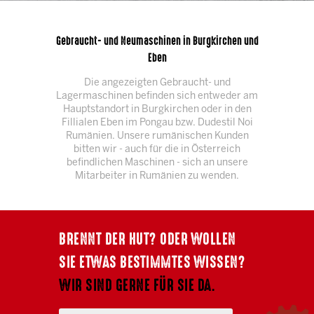
Gebraucht- und Neumaschinen in Burgkirchen und
Eben
Die angezeigten Gebraucht- und
Lagermaschinen befinden sich entweder am
Hauptstandort in Burgkirchen oder in den
Fillialen Eben im Pongau bzw. Dudestil Noi
Rumänien. Unsere rumänischen Kunden
bitten wir - auch für die in Österreich
befindlichen Maschinen - sich an unsere
Mitarbeiter in Rumänien zu wenden.
BRENNT DER HUT? ODER WOLLEN
SIE ETWAS BESTIMMTES WISSEN?
WIR SIND GERNE FÜR SIE DA.