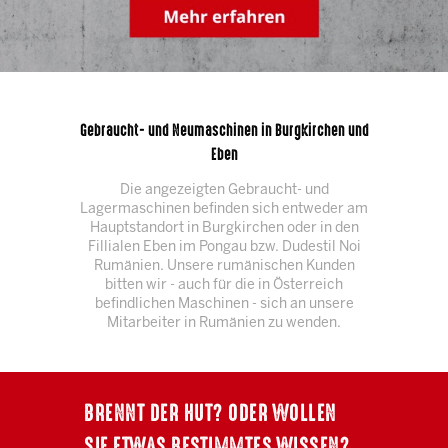
Gebraucht- und Neumaschinen in Burgkirchen und
Eben
Die angezeigten Gebraucht- und
Lagermaschinen befinden sich entweder am
Hauptstandort in Burgkirchen oder in den
Fillialen Eben im Pongau bzw. Dudestil Noi
Rumänien. Unsere rumänischen Kunden
bitten wir - auch für die in Österreich
befindlichen Maschinen - sich an unsere
Mitarbeiter in Rumänien zu wenden.
BRENNT DER HUT? ODER WOLLEN
SIE ETWAS BESTIMMTES WISSEN?