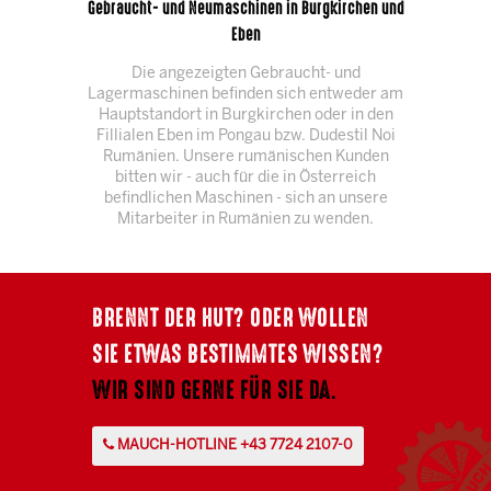
Gebraucht- und Neumaschinen in Burgkirchen und
Eben
Die angezeigten Gebraucht- und
Lagermaschinen befinden sich entweder am
Hauptstandort in Burgkirchen oder in den
Fillialen Eben im Pongau bzw. Dudestil Noi
Rumänien. Unsere rumänischen Kunden
bitten wir - auch für die in Österreich
befindlichen Maschinen - sich an unsere
Mitarbeiter in Rumänien zu wenden.
BRENNT DER HUT? ODER WOLLEN
SIE ETWAS BESTIMMTES WISSEN?
WIR SIND GERNE FÜR SIE DA.
MAUCH-HOTLINE +43 7724 2107-0