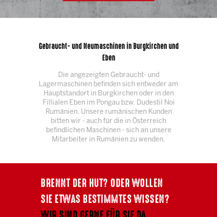
Gebraucht- und Neumaschinen in Burgkirchen und
Eben
Die angezeigten Gebraucht- und
Lagermaschinen befinden sich entweder am
Hauptstandort in Burgkirchen oder in den
Fillialen Eben im Pongau bzw. Dudestil Noi
Rumänien. Unsere rumänischen Kunden
bitten wir - auch für die in Österreich
befindlichen Maschinen - sich an unsere
Mitarbeiter in Rumänien zu wenden.
BRENNT DER HUT? ODER WOLLEN
SIE ETWAS BESTIMMTES WISSEN?
WIR SIND GERNE FÜR SIE DA.