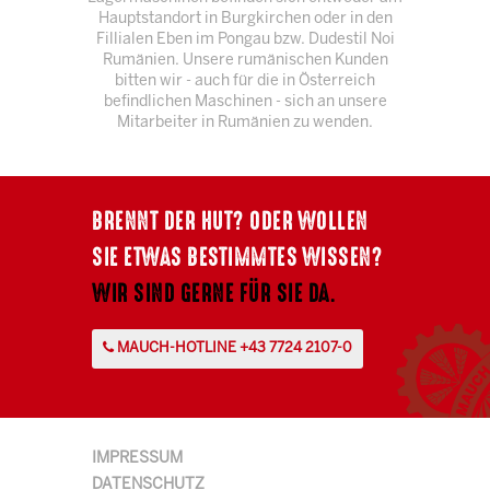
Hauptstandort in Burgkirchen oder in den
Fillialen Eben im Pongau bzw. Dudestil Noi
Rumänien. Unsere rumänischen Kunden
bitten wir - auch für die in Österreich
befindlichen Maschinen - sich an unsere
Mitarbeiter in Rumänien zu wenden.
BRENNT DER HUT? ODER WOLLEN
SIE ETWAS BESTIMMTES WISSEN?
WIR SIND GERNE FÜR SIE DA.
MAUCH-HOTLINE +43 7724 2107-0
IMPRESSUM
DATENSCHUTZ