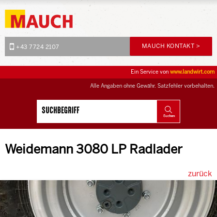
MAUCH KONTAKT >
+43 7724 2107
Ein Service von
www.landwirt.com
Alle Angaben ohne Gewähr. Satzfehler vorbehalten.
Weidemann 3080 LP Radlader
zurück