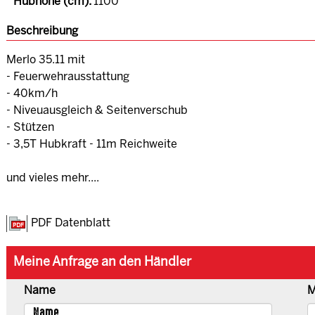
Hubhöhe (cm):
1100
Beschreibung
Merlo 35.11 mit
- Feuerwehrausstattung
- 40km/h
- Niveuausgleich & Seitenverschub
- Stützen
- 3,5T Hubkraft - 11m Reichweite
und vieles mehr....
PDF Datenblatt
Meine Anfrage an den Händler
Name
M