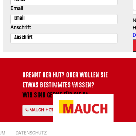
Email
N
Anschrift
H
D
BRENNT DER HUT? ODER WOLLEN SIE
ETWAS BESTIMMTES WISSEN?
WIR SIND GERNE FÜR SIE DA.
MAUCH-HOTLINE +43 7724 2107-0
UM
DATENSCHUTZ