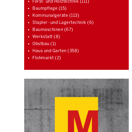
Forst- und Holztechnik (111)
Baumpflege (15)
Kommunalgeräte (113)
Stapler- und Lagertechnik (6)
Baumaschinen (67)
Werkstatt (8)
Obstbau (1)
Haus und Garten (358)
Flohmarkt (2)