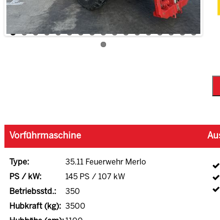
Vorführmaschine
Au
Type:
35.11 Feuerwehr Merlo
PS / kW:
145 PS / 107 kW
Betriebsstd.:
350
Hubkraft (kg):
3500