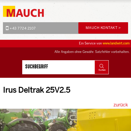
MAUCH KONTAKT >
+43 7724 2107
Ein Service von
www.landwirt.com
Alle Angaben ohne Gewähr. Satzfehler vorbehalten.
Irus Deltrak 25V2.5
zurück