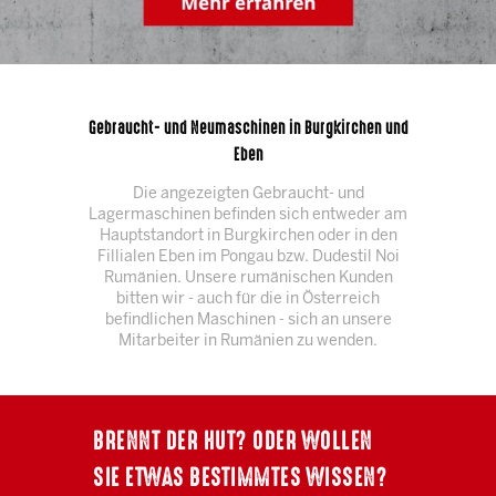
Gebraucht- und Neumaschinen in Burgkirchen und
Eben
Die angezeigten Gebraucht- und
Lagermaschinen befinden sich entweder am
Hauptstandort in Burgkirchen oder in den
Fillialen Eben im Pongau bzw. Dudestil Noi
Rumänien. Unsere rumänischen Kunden
bitten wir - auch für die in Österreich
befindlichen Maschinen - sich an unsere
Mitarbeiter in Rumänien zu wenden.
BRENNT DER HUT? ODER WOLLEN
SIE ETWAS BESTIMMTES WISSEN?