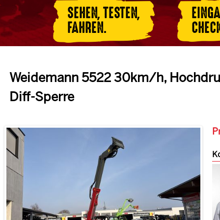
SEHEN, TESTEN,
EING
FAHREN.
CHEC
Weidemann 5522 30km/h, Hochdruc
Diff-Sperre
Pr
Ko