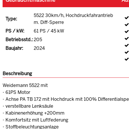
Gebrauchtmaschine
Au
5522 30km/h, Hochdruckfahrantrieb
Type:
m. Diff-Sperre
PS / kW:
61 PS / 45 kW
Betriebsstd.:
205
Baujahr:
2024
Beschreibung
Weidemann 5522 mit
- 61PS Motor
- Achse PA TB 172 mit Hochdruck mit 100% Differentialspe
- verstellbare Lenksäule
- Kabinenerhöhung +200mm
- Komfortsitz mit Luftfederung
- Stoffbeleuchtungsanlage