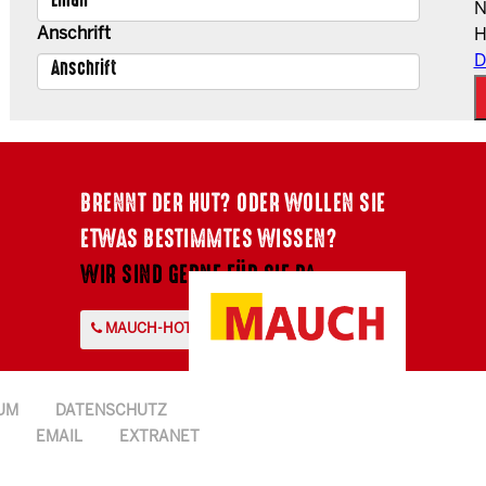
N
Anschrift
H
D
BRENNT DER HUT? ODER WOLLEN SIE
ETWAS BESTIMMTES WISSEN?
WIR SIND GERNE FÜR SIE DA.
MAUCH-HOTLINE +43 7724 2107-0
UM
DATENSCHUTZ
EMAIL
EXTRANET