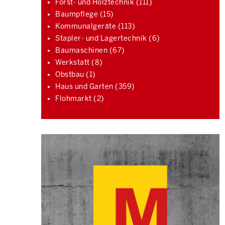
Forst- und Holztechnik (111)
Baumpflege (15)
Kommunalgeräte (113)
Stapler- und Lagertechnik (6)
Baumaschinen (67)
Werkstatt (8)
Obstbau (1)
Haus und Garten (359)
Flohmarkt (2)