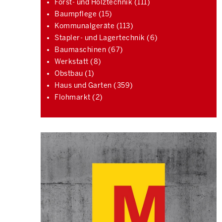
Forst- und Holztechnik (111)
Baumpflege (15)
Kommunalgeräte (113)
Stapler- und Lagertechnik (6)
Baumaschinen (67)
Werkstatt (8)
Obstbau (1)
Haus und Garten (359)
Flohmarkt (2)