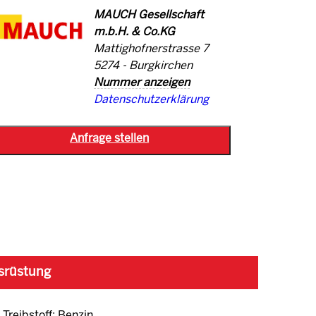
MAUCH Gesellschaft
m.b.H. & Co.KG
Mattighofnerstrasse 7
5274 - Burgkirchen
Nummer anzeigen
Datenschutzerklärung
srüstung
Treibstoff: Benzin