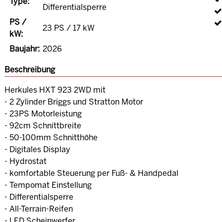
Type:
Differentialsperre
PS /
23 PS / 17 kW
kW:
Baujahr:
2026
Beschreibung
Herkules HXT 923 2WD mit
- 2 Zylinder Briggs und Stratton Motor
- 23PS Motorleistung
- 92cm Schnittbreite
- 50-100mm Schnitthöhe
- Digitales Display
- Hydrostat
- komfortable Steuerung per Fuß- & Handpedal
- Tempomat Einstellung
- Differentialsperre
- All-Terrain-Reifen
- LED Scheinwerfer