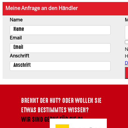
Meine Anfrage an den Händler
Name
M
Email
N
Anschrift
H
D
BRENNT DER HUT? ODER WOLLEN SIE
ETWAS BESTIMMTES WISSEN?
WIR SIND GERNE FÜR SIE DA.