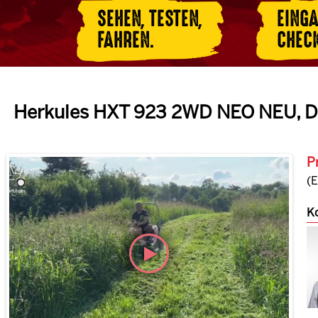
SEHEN, TESTEN,
EING
FAHREN.
CHEC
Herkules HXT 923 2WD NEO NEU, Dif
P
(
Ko