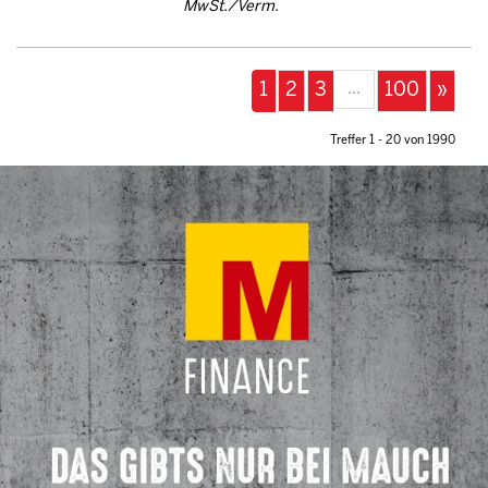
MwSt./Verm.
...
1
2
3
100
»
Treffer 1 - 20 von 1990