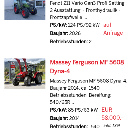
Fendt 211 Vario Gen3 Profi Setting
2 Ausstattung: - Fronthydraulik -
Frontzapfwelle ...
auf
PS/kW:
124 PS/92 kW
Anfrage
Baujahr:
2026
Betriebsstunden:
2
Massey Ferguson MF 5608
Dyna-4
Massey Ferguson MF 5608 Dyna-4,
Baujahr 2014, ca. 1540
Betriebsstunden, Bereifung:
540/65R...
EUR
PS/kW:
85 PS/63 kW
58.000,-
Baujahr:
2014
inkl. 13%
Betriebsstunden:
1540