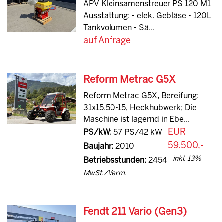
APV Kleinsamenstreuer PS 120 M1
Ausstattung: - elek. Gebläse - 120L
Tankvolumen - Sä...
auf Anfrage
Reform Metrac G5X
Reform Metrac G5X, Bereifung:
31x15.50-15, Heckhubwerk; Die
Maschine ist lagernd in Ebe...
EUR
PS/kW:
57 PS/42 kW
59.500,-
Baujahr:
2010
inkl. 13%
Betriebsstunden:
2454
MwSt./Verm.
Fendt 211 Vario (Gen3)