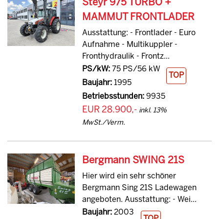
Steyr 975 TURBO +
MAMMUT FRONTLADER
Ausstattung: - Frontlader - Euro
Aufnahme - Multikuppler -
Fronthydraulik - Frontz...
PS/kW:
75 PS/56 kW
TOP
Baujahr:
1995
Betriebsstunden:
9935
EUR 28.900,-
inkl. 13%
MwSt./Verm.
Bergmann SWING 21S
Hier wird ein sehr schöner
Bergmann Sing 21S Ladewagen
angeboten. Ausstattung: - Wei...
Baujahr:
2003
TOP