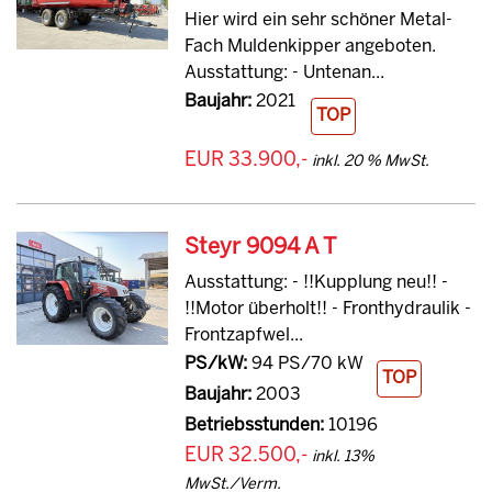
Hier wird ein sehr schöner Metal-
Fach Muldenkipper angeboten.
Ausstattung: - Untenan...
Baujahr:
2021
TOP
EUR 33.900,-
inkl. 20 % MwSt.
Steyr 9094 A T
Ausstattung: - !!Kupplung neu!! -
!!Motor überholt!! - Fronthydraulik -
Frontzapfwel...
PS/kW:
94 PS/70 kW
TOP
Baujahr:
2003
Betriebsstunden:
10196
EUR 32.500,-
inkl. 13%
MwSt./Verm.