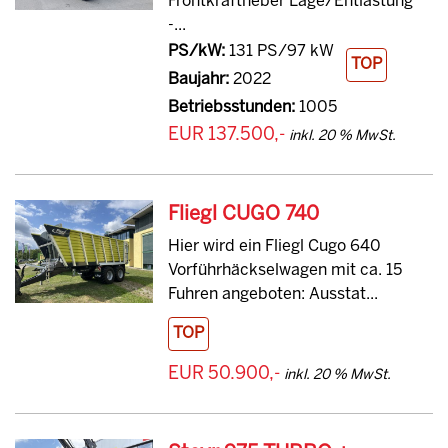
Frontkraftheber Lage/Entlastung
-...
PS/kW:
131 PS/97 kW
TOP
Baujahr:
2022
Betriebsstunden:
1005
EUR 137.500,-
inkl. 20 % MwSt.
Fliegl CUGO 740
Hier wird ein Fliegl Cugo 640
Vorführhäckselwagen mit ca. 15
Fuhren angeboten: Ausstat...
TOP
EUR 50.900,-
inkl. 20 % MwSt.