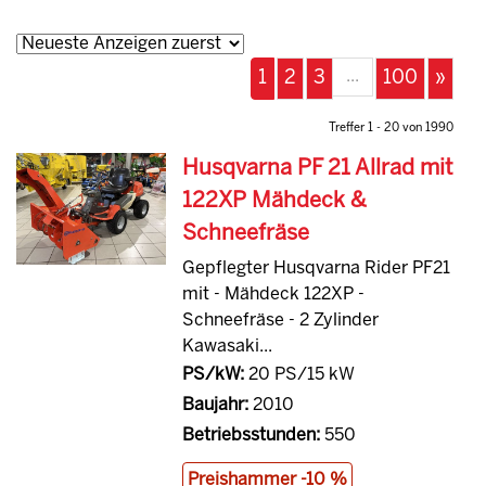
...
1
2
3
100
»
Treffer 1 - 20 von 1990
Husqvarna PF 21 Allrad mit
122XP Mähdeck &
Schneefräse
Gepflegter Husqvarna Rider PF21
mit - Mähdeck 122XP -
Schneefräse - 2 Zylinder
Kawasaki...
PS/kW:
20 PS/15 kW
Baujahr:
2010
Betriebsstunden:
550
Preishammer -10 %