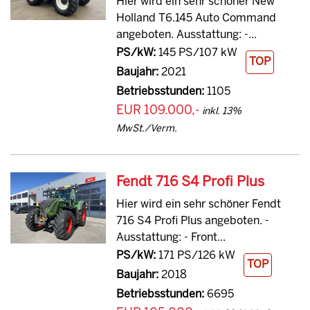
Hier wird ein sehr schöner New
Holland T6.145 Auto Command
angeboten. Ausstattung: -...
PS/kW:
145 PS/107 kW
TOP
Baujahr:
2021
Betriebsstunden:
1105
EUR 109.000,-
inkl. 13%
MwSt./Verm.
Fendt 716 S4 Profi Plus
Hier wird ein sehr schöner Fendt
716 S4 Profi Plus angeboten. -
Ausstattung: - Front...
PS/kW:
171 PS/126 kW
TOP
Baujahr:
2018
Betriebsstunden:
6695