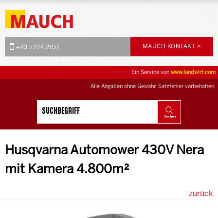
MAUCH KONTAKT >
+43 7724 2107
Ein Service von
www.landwirt.com
Alle Angaben ohne Gewähr. Satzfehler vorbehalten.
Husqvarna Automower 430V Nera
mit Kamera 4.800m²
zurück