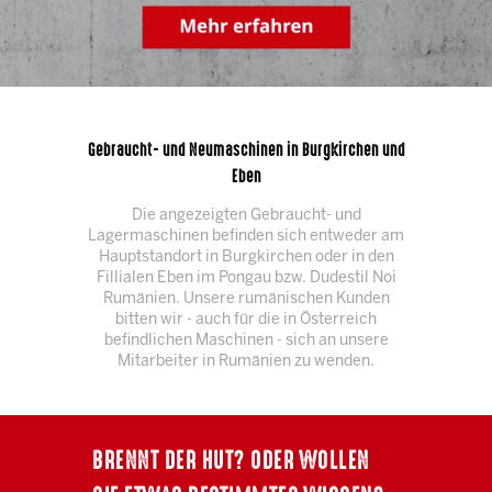
Gebraucht- und Neumaschinen in Burgkirchen und
Eben
Die angezeigten Gebraucht- und
Lagermaschinen befinden sich entweder am
Hauptstandort in Burgkirchen oder in den
Fillialen Eben im Pongau bzw. Dudestil Noi
Rumänien. Unsere rumänischen Kunden
bitten wir - auch für die in Österreich
befindlichen Maschinen - sich an unsere
Mitarbeiter in Rumänien zu wenden.
BRENNT DER HUT? ODER WOLLEN