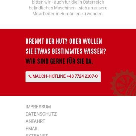
bitten wir - auch für die in Österreich
befindlichen Maschinen - sich an unsere
Mitarbeiter in Rumänien zu wenden.
BRENNT DER HUT? ODER WOLLEN
SIE ETWAS BESTIMMTES WISSEN?
WIR SIND GERNE FÜR SIE DA.
MAUCH-HOTLINE +43 7724 2107-0
IMPRESSUM
DATENSCHUTZ
ANFAHRT
EMAIL