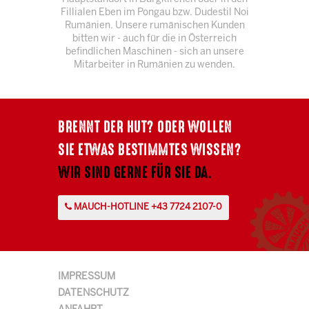
Fillialen Eben im Pongau bzw. Dudestil Noi
Rumänien. Unsere rumänischen Kunden
bitten wir - auch für die in Österreich
befindlichen Maschinen - sich an unsere
Mitarbeiter in Rumänien zu wenden.
BRENNT DER HUT? ODER WOLLEN
SIE ETWAS BESTIMMTES WISSEN?
WIR SIND GERNE FÜR SIE DA.
MAUCH-HOTLINE +43 7724 2107-0
IMPRESSUM
DATENSCHUTZ