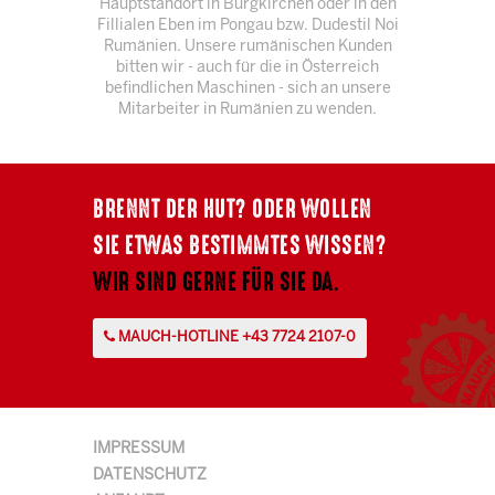
Hauptstandort in Burgkirchen oder in den
Fillialen Eben im Pongau bzw. Dudestil Noi
Rumänien. Unsere rumänischen Kunden
bitten wir - auch für die in Österreich
befindlichen Maschinen - sich an unsere
Mitarbeiter in Rumänien zu wenden.
BRENNT DER HUT? ODER WOLLEN
SIE ETWAS BESTIMMTES WISSEN?
WIR SIND GERNE FÜR SIE DA.
MAUCH-HOTLINE +43 7724 2107-0
IMPRESSUM
DATENSCHUTZ