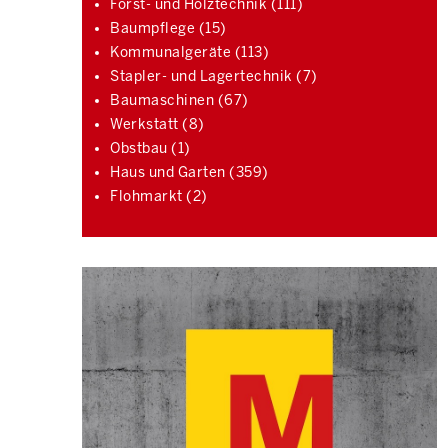
Forst- und Holztechnik (111)
Baumpflege (15)
Kommunalgeräte (113)
Stapler- und Lagertechnik (7)
Baumaschinen (67)
Werkstatt (8)
Obstbau (1)
Haus und Garten (359)
Flohmarkt (2)