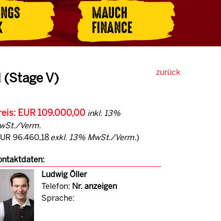
ANGS
MAUCH
K
FINANCE
zurück
(Stage V)
reis: EUR 109.000,00
inkl. 13%
wSt./Verm.
EUR 96.460,18
exkl. 13% MwSt./Verm.
)
ntaktdaten:
Ludwig Öller
Telefon:
Nr. anzeigen
Sprache: