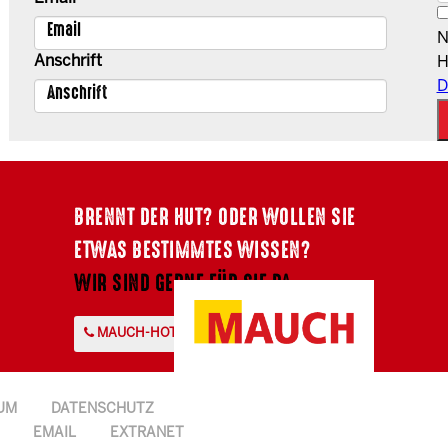
N
Anschrift
H
D
BRENNT DER HUT? ODER WOLLEN SIE
ETWAS BESTIMMTES WISSEN?
WIR SIND GERNE FÜR SIE DA.
MAUCH-HOTLINE +43 7724 2107-0
UM
DATENSCHUTZ
EMAIL
EXTRANET