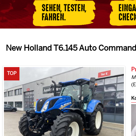
SEHEN, TESTEN,
EING
FAHREN.
CHEC
New Holland T6.145 Auto Command 
P
TOP
M
(
Ko